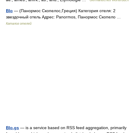
Germanisches Wörterbuch
Blo
— (Панормос Скопелос,Греция) Категория отеля: 2
звездочный отель Адрес: Panormos, Панормос Скопело …
Каталог отелей
Blo.gs
— is a service based on RSS feed aggregation, primarily