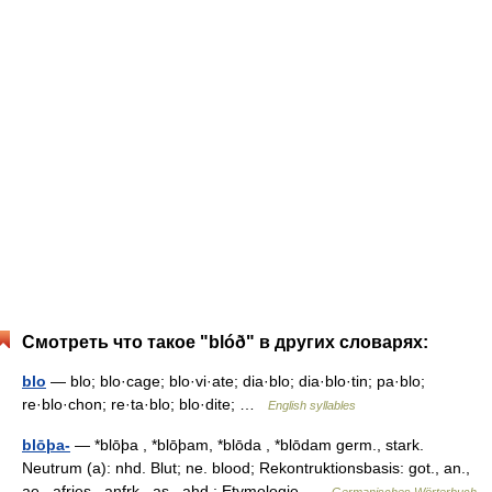
Смотреть что такое "blóð" в других словарях:
blo
— blo; blo·cage; blo·vi·ate; dia·blo; dia·blo·tin; pa·blo;
re·blo·chon; re·ta·blo; blo·dite; …
English syllables
blōþa-
— *blōþa , *blōþam, *blōda , *blōdam germ., stark.
Neutrum (a): nhd. Blut; ne. blood; Rekontruktionsbasis: got., an.,
ae., afries., anfrk., as., ahd.; Etymologie …