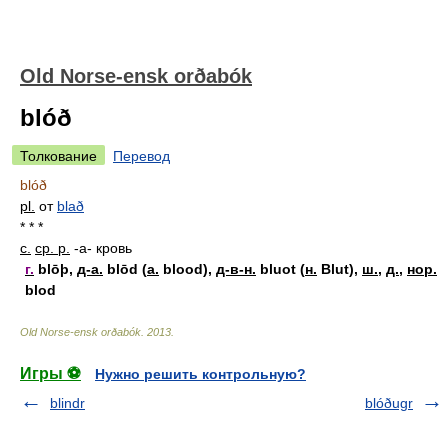
Old Norse-ensk orðabók
blóð
Толкование
Перевод
blóð
pl.
от
blað
* * *
с.
ср. р.
-a-
кровь
г.
blōþ,
д-а.
blōd (
а.
blood),
д-в-н.
bluot (
н.
Blut),
ш.
,
д.
,
нор.
blod
Old Norse-ensk orðabók
.
2013
.
Игры ⚽
Нужно решить контрольную?
blindr
blóðugr