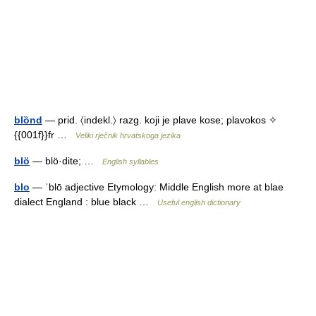
blȍnd
— prid. 〈indekl.〉 razg. koji je plave kose; plavokos ✧
{{001f}}fr …
Veliki rječnik hrvatskoga jezika
blö
— blö·dite; …
English syllables
blo
— ˈblō adjective Etymology: Middle English more at blae
dialect England : blue black …
Useful english dictionary