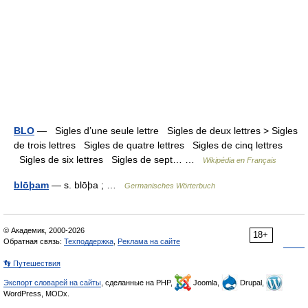
BLO
— Sigles d’une seule lettre Sigles de deux lettres > Sigles
de trois lettres Sigles de quatre lettres Sigles de cinq lettres
Sigles de six lettres Sigles de sept… …
Wikipédia en Français
blōþam
— s. blōþa ; …
Germanisches Wörterbuch
© Академик, 2000-2026
18+
Обратная связь:
Техподдержка
,
Реклама на сайте
👣 Путешествия
Экспорт словарей на сайты
, сделанные на PHP,
Joomla,
Drupal,
WordPress, MODx.