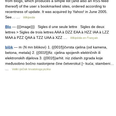
from blogs, which produces a simple list (and also an RSS feed
thereof) of the user s bookmarked sites, ordered according to
recentness of update. It was acquired by Yahoo! in June 2005.
See… …
Wikipedia
Blo
— {{{image}}} Sigles d une seule lettre Sigles de deux
lettres > Sigles de trois lettres AAA à DZZ EAA à HZZ IAA à LZZ
MAA à PZZ QAA à TZZ UAA à XZZ …
Wikipédia en Français
blȍk
— m 〈N mn blòkovi〉 1. {{001f}}čvrsta cjelina (od kamena,
betona, metala) 2. {{001f}}fiz. cjelina spojenih električnih ili
elektronskih dijelova 3. {{001f}}arhit. niz zidanih zgrada koje
međusobno bočno naslonjene čine četverokut [∼ kuća; stambeni…
…
Veliki rječnik hrvatskoga jezika